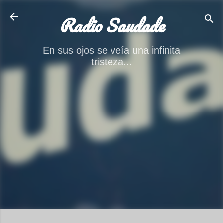
Ir al contenido principal
Radio Saudade
En sus ojos se veía una infinita
tristeza...