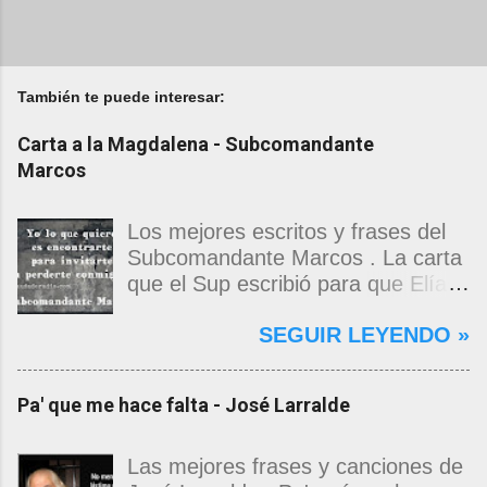
También te puede interesar:
Carta a la Magdalena - Subcomandante
Marcos
Los mejores escritos y frases del
Subcomandante Marcos . La carta
que el Sup escribió para que Elías
Contreras le entregara, como si
SEGUIR LEYENDO »
propia fuera, a La Magdalena.
Magdalena: Te vi de madrugada.
Escondida o encerrada estabas en
Pa' que me hace falta - José Larralde
una torre de calendarios y
geografías absurdas que me
decían que no era bienvenido.
Las mejores frases y canciones de