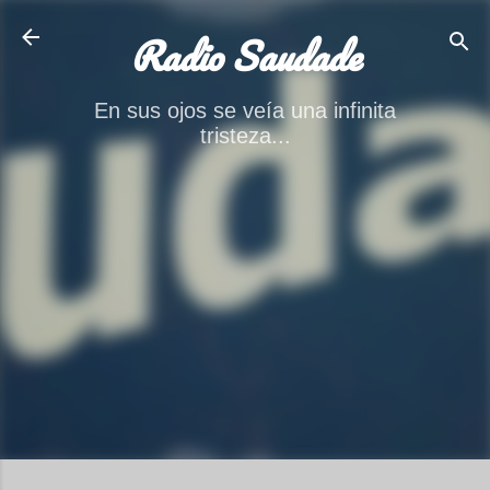
Ir al contenido principal
Radio Saudade
En sus ojos se veía una infinita
tristeza...