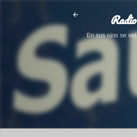
Radio
En sus ojos se veía