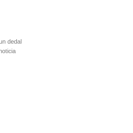
un dedal
oticia