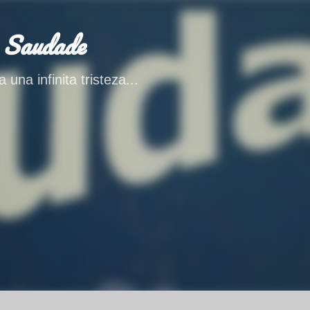
Ir al contenido principal
 Saudade
 una infinita tristeza...