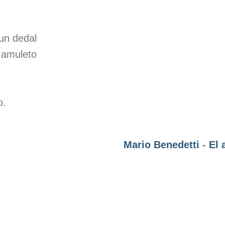
un dedal
 amuleto
o.
Mario Benedetti
-
El 