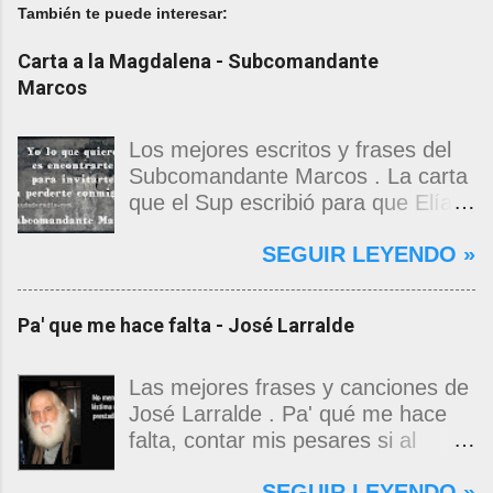
También te puede interesar:
Carta a la Magdalena - Subcomandante
Marcos
Los mejores escritos y frases del
Subcomandante Marcos . La carta
que el Sup escribió para que Elías
Contreras le entregara, como si
SEGUIR LEYENDO »
propia fuera, a La Magdalena.
Magdalena: Te vi de madrugada.
Escondida o encerrada estabas en
Pa' que me hace falta - José Larralde
una torre de calendarios y
geografías absurdas que me
decían que no era bienvenido.
Las mejores frases y canciones de
Pero, apenas un momento, y te
José Larralde . Pa' qué me hace
asomaste entera, hermosa y
falta, contar mis pesares si al
desnuda de prejuicios, luchando a
bardo la vida me jugo de zurda, si
SEGUIR LEYENDO »