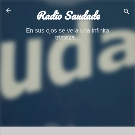
Ir al contenido principal
Radio Saudade
En sus ojos se veía una infinita
tristeza...