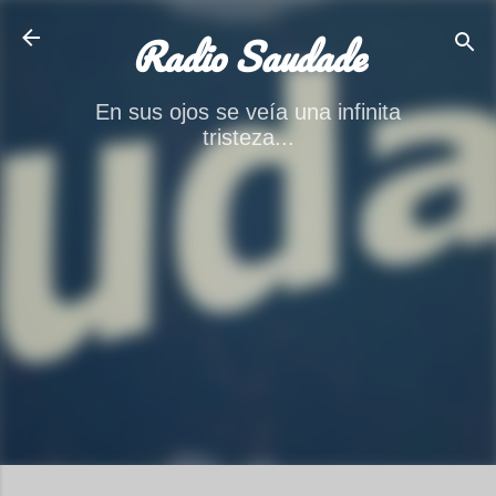
Ir al contenido principal
Radio Saudade
En sus ojos se veía una infinita
tristeza...