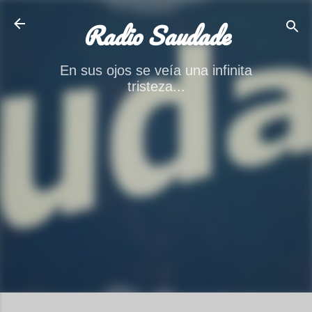
Ir al contenido principal
Radio Saudade
En sus ojos se veía una infinita
tristeza...