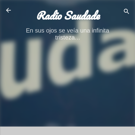
Ir al contenido principal
Radio Saudade
En sus ojos se veía una infinita
tristeza...