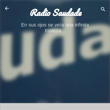
Ir al contenido principal
Radio Saudade
En sus ojos se veía una infinita
tristeza...