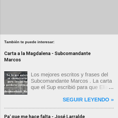
También te puede interesar:
Carta a la Magdalena - Subcomandante
Marcos
Los mejores escritos y frases del
Subcomandante Marcos . La carta
que el Sup escribió para que Elías
Contreras le entregara, como si
SEGUIR LEYENDO »
propia fuera, a La Magdalena.
Magdalena: Te vi de madrugada.
Escondida o encerrada estabas en
Pa' que me hace falta - José Larralde