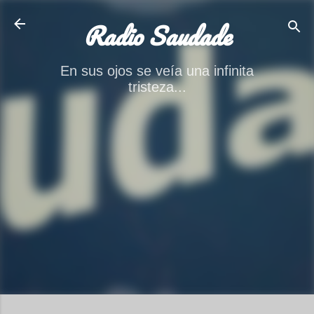
Ir al contenido principal
Radio Saudade
En sus ojos se veía una infinita
tristeza...