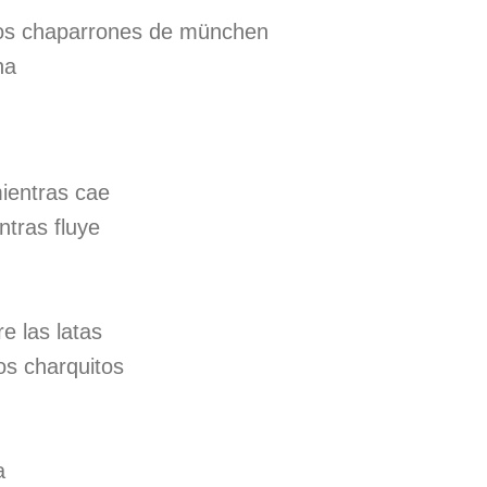
ros chaparrones de münchen
ha
ientras cae
ntras fluye
e las latas
os charquitos
a