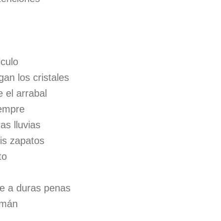
lculo
gan los cristales
 el arrabal
iempre
as lluvias
is zapatos
to
e a duras penas
emán