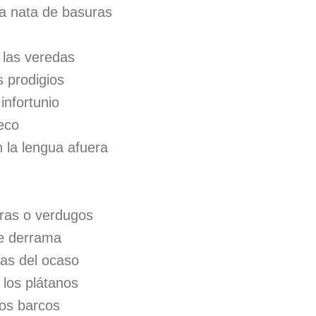
la nata de basuras
 las veredas
 prodigios
infortunio
seco
 la lengua afuera
ras o verdugos
se derrama
ras del ocaso
 los plátanos
los barcos