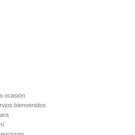
 la ocasión
rvios bienvenidos
para
mí
ntenciones