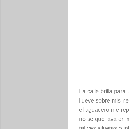
La calle brilla para
llueve sobre mis ne
el aguacero me re
no sé qué lava en 
tal vez siluetas o i