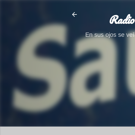
Radio
En sus ojos se veía