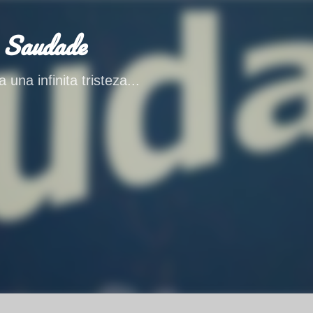
Ir al contenido principal
 Saudade
 una infinita tristeza...