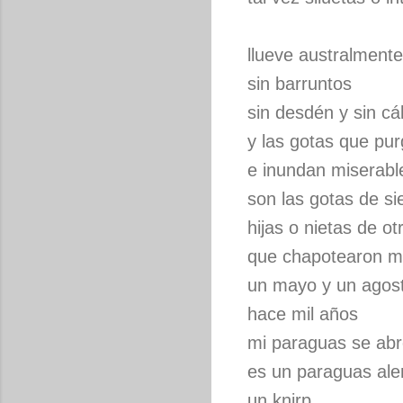
llueve australmente
sin barruntos
sin desdén y sin cá
y las gotas que pur
e inundan miserable
son las gotas de s
hijas o nietas de otr
que chapotearon m
un mayo y un agos
hace mil años
mi paraguas se abr
es un paraguas al
un knirp