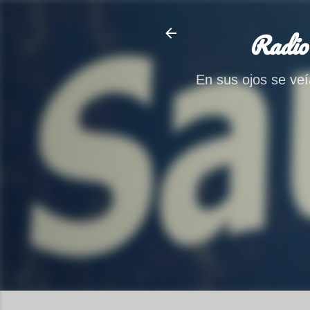
Radio
En sus ojos se veía