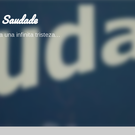
Ir al contenido principal
 Saudade
 una infinita tristeza...