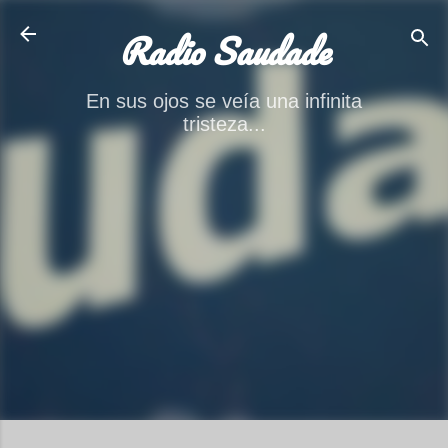
Ir al contenido principal
Radio Saudade
En sus ojos se veía una infinita
tristeza...