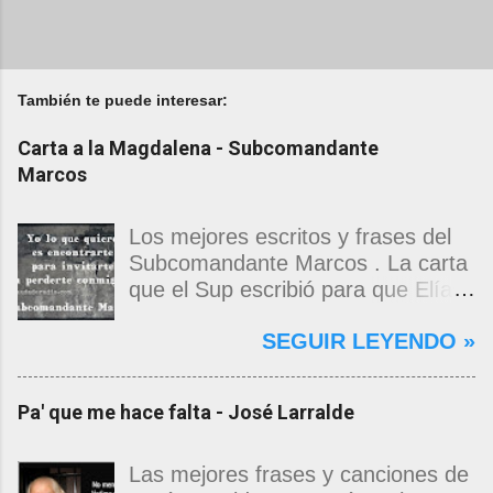
También te puede interesar:
Carta a la Magdalena - Subcomandante
Marcos
Los mejores escritos y frases del
Subcomandante Marcos . La carta
que el Sup escribió para que Elías
Contreras le entregara, como si
SEGUIR LEYENDO »
propia fuera, a La Magdalena.
Magdalena: Te vi de madrugada.
Escondida o encerrada estabas en
Pa' que me hace falta - José Larralde
una torre de calendarios y
geografías absurdas que me
decían que no era bienvenido.
Las mejores frases y canciones de