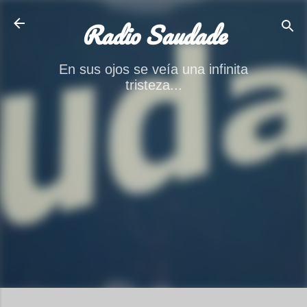
Ir al contenido principal
Radio Saudade
En sus ojos se veía una infinita
tristeza...