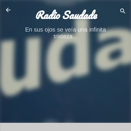
Ir al contenido principal
Radio Saudade
En sus ojos se veía una infinita
tristeza...