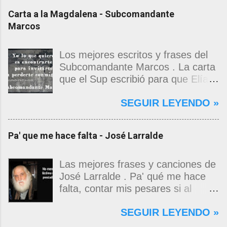
Carta a la Magdalena - Subcomandante
Marcos
Los mejores escritos y frases del
Subcomandante Marcos . La carta
que el Sup escribió para que Elías
Contreras le entregara, como si
SEGUIR LEYENDO »
propia fuera, a La Magdalena.
Magdalena: Te vi de madrugada.
Escondida o encerrada estabas en
Pa' que me hace falta - José Larralde
una torre de calendarios y
geografías absurdas que me
decían que no era bienvenido.
Las mejores frases y canciones de
Pero, apenas un momento, y te
José Larralde . Pa' qué me hace
asomaste entera, hermosa y
falta, contar mis pesares si al
desnuda de prejuicios, luchando a
bardo la vida me jugo de zurda, si
SEGUIR LEYENDO »
favor de este nadie que soy y
yo ya sabía que pa' la cinchada, ni
rescatándome de una noche ajena.
mancao de arriba, zafaba ni en