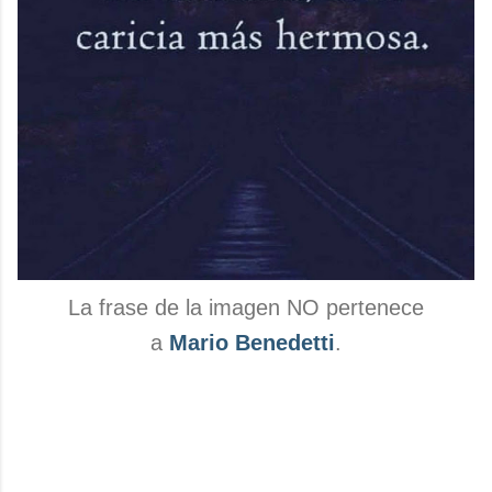
La frase de la imagen NO pertenece
a
Mario Benedetti
.