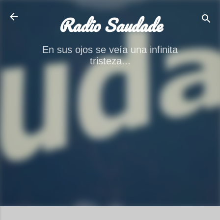
Ir al contenido principal
Radio Saudade
En sus ojos se veía una infinita
tristeza...