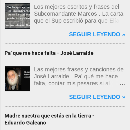
Los mejores escritos y frases del
Subcomandante Marcos . La carta
que el Sup escribió para que Elías
Contreras le entregara, como si
SEGUIR LEYENDO »
propia fuera, a La Magdalena.
Magdalena: Te vi de madrugada.
Escondida o encerrada estabas en
Pa' que me hace falta - José Larralde
una torre de calendarios y
geografías absurdas que me
decían que no era bienvenido.
Las mejores frases y canciones de
Pero, apenas un momento, y te
José Larralde . Pa' qué me hace
asomaste entera, hermosa y
falta, contar mis pesares si al
desnuda de prejuicios, luchando a
bardo la vida me jugo de zurda, si
SEGUIR LEYENDO »
favor de este nadie que soy y
yo ya sabía que pa' la cinchada, ni
rescatándome de una noche ajena.
mancao de arriba, zafaba ni en
Yo me quedé temblando, aún lo
curda. Pa' qué me hace falta,
Madre nuestra que estás en la tierra -
estoy. Deslumbrado todavía, en los
masticar el freno, si al fin se
Eduardo Galeano
pasos que siguieron y dimos
termina de cabeza gacha,