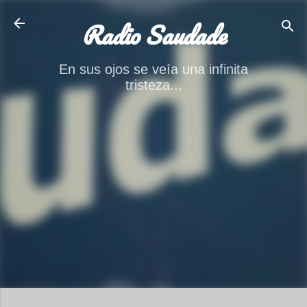
Ir al contenido principal
Radio Saudade
En sus ojos se veía una infinita
tristeza...