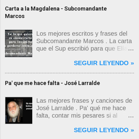
Carta a la Magdalena - Subcomandante
Marcos
Los mejores escritos y frases del
Subcomandante Marcos . La carta
que el Sup escribió para que Elías
Contreras le entregara, como si
SEGUIR LEYENDO »
propia fuera, a La Magdalena.
Magdalena: Te vi de madrugada.
Escondida o encerrada estabas en
Pa' que me hace falta - José Larralde
una torre de calendarios y
geografías absurdas que me
decían que no era bienvenido.
Las mejores frases y canciones de
Pero, apenas un momento, y te
José Larralde . Pa' qué me hace
asomaste entera, hermosa y
falta, contar mis pesares si al
desnuda de prejuicios, luchando a
bardo la vida me jugo de zurda, si
SEGUIR LEYENDO »
favor de este nadie que soy y
yo ya sabía que pa' la cinchada, ni
rescatándome de una noche ajena.
mancao de arriba, zafaba ni en