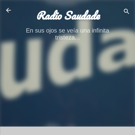
Ir al contenido principal
Radio Saudade
En sus ojos se veía una infinita
tristeza...