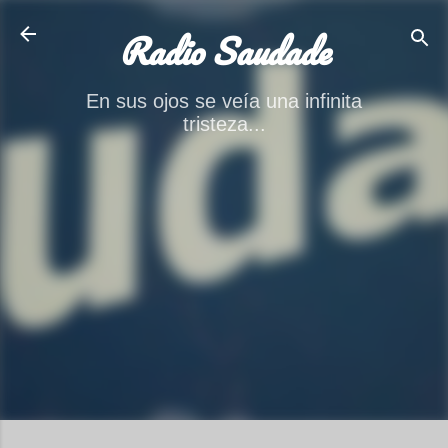
Ir al contenido principal
Radio Saudade
En sus ojos se veía una infinita
tristeza...