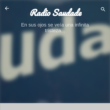
Ir al contenido principal
Radio Saudade
En sus ojos se veía una infinita
tristeza...