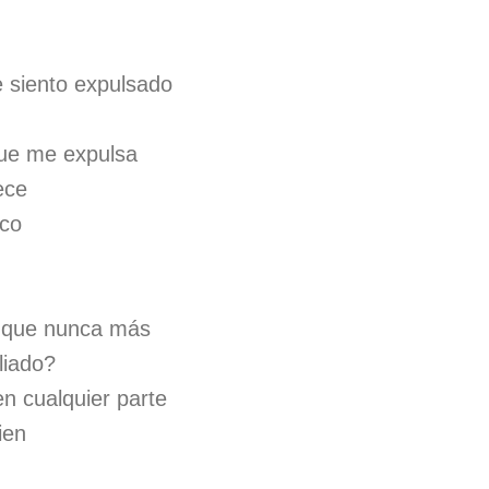
 siento expulsado
 que me expulsa
ece
zco
e que nunca más
liado?
en cualquier parte
ien