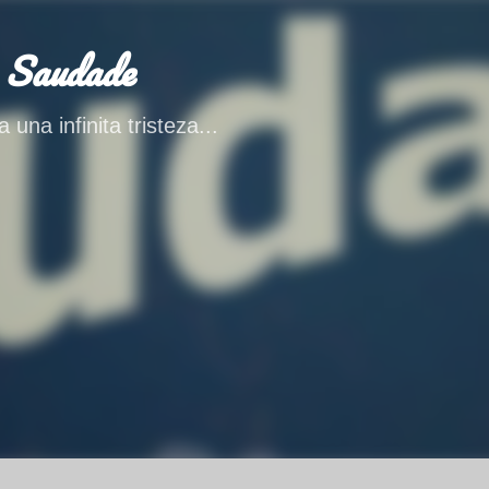
Ir al contenido principal
 Saudade
 una infinita tristeza...