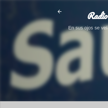
Radio
En sus ojos se veía