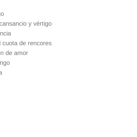
go
 cansancio y vértigo
ncia
i cuota de rencores
ión de amor
engo
a