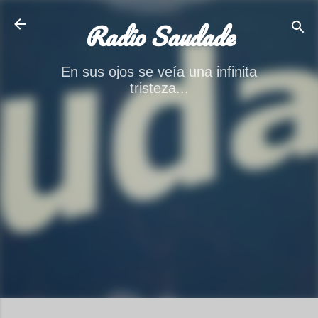
Ir al contenido principal
Radio Saudade
En sus ojos se veía una infinita
tristeza...