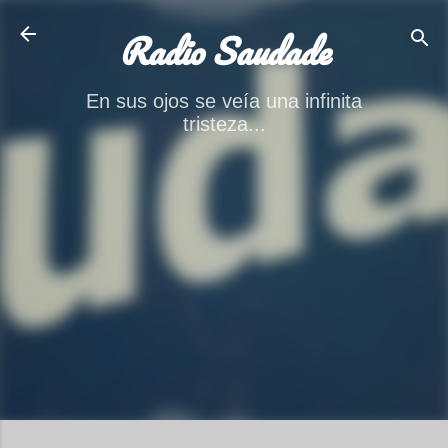
Ir al contenido principal
Radio Saudade
En sus ojos se veía una infinita
tristeza...