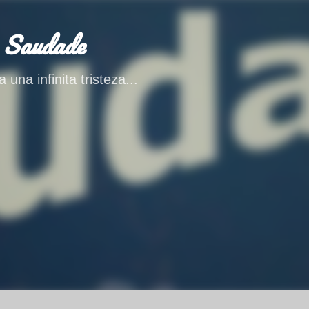
Ir al contenido principal
 Saudade
 una infinita tristeza...