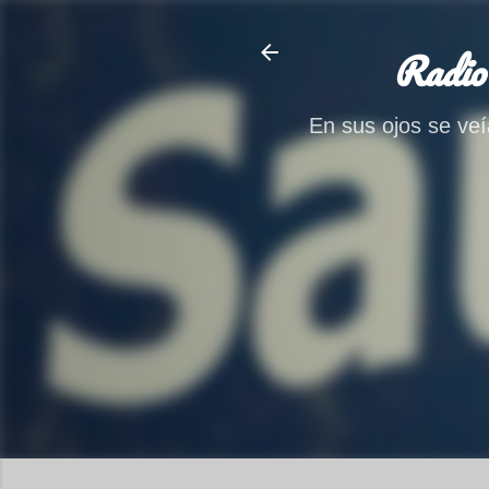
Radio
En sus ojos se veía