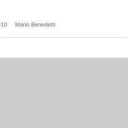
F10
Mario Benedetti