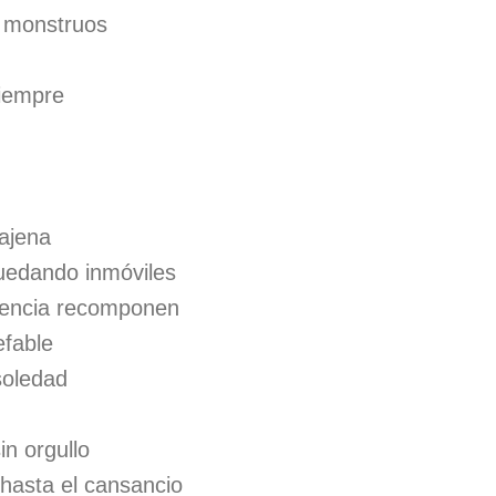
s monstruos
iempre
ajena
uedando inmóviles
ciencia recomponen
efable
soledad
in orgullo
 hasta el cansancio