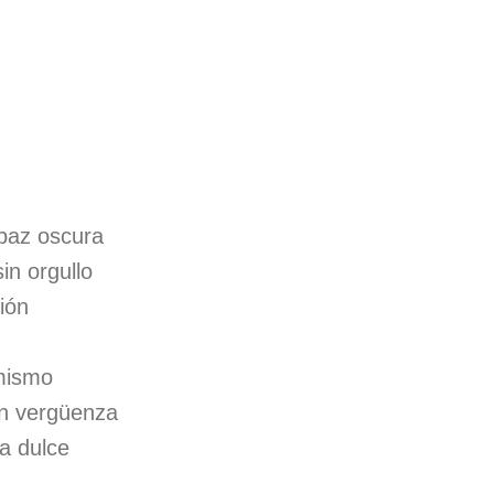
paz oscura
in orgullo
ión
mismo
on vergüenza
a dulce