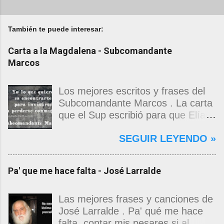
También te puede interesar:
Carta a la Magdalena - Subcomandante
Marcos
Los mejores escritos y frases del
Subcomandante Marcos . La carta
que el Sup escribió para que Elías
Contreras le entregara, como si
SEGUIR LEYENDO »
propia fuera, a La Magdalena.
Magdalena: Te vi de madrugada.
Escondida o encerrada estabas en
Pa' que me hace falta - José Larralde
una torre de calendarios y
geografías absurdas que me
decían que no era bienvenido.
Las mejores frases y canciones de
Pero, apenas un momento, y te
José Larralde . Pa' qué me hace
asomaste entera, hermosa y
falta, contar mis pesares si al