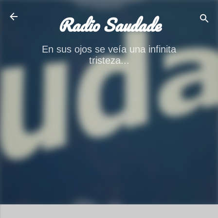
Ir al contenido principal
Radio Saudade
En sus ojos se veía una infinita
tristeza...