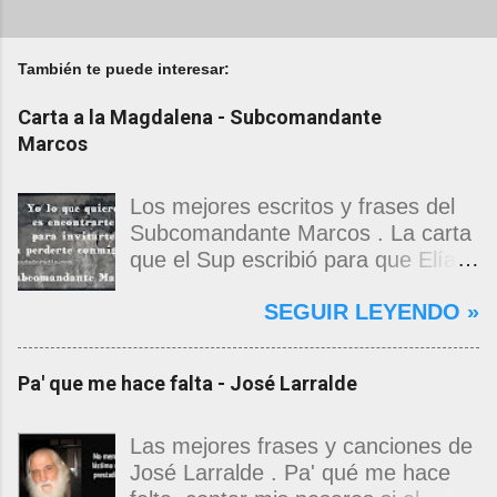
También te puede interesar:
Carta a la Magdalena - Subcomandante
Marcos
Los mejores escritos y frases del
Subcomandante Marcos . La carta
que el Sup escribió para que Elías
Contreras le entregara, como si
SEGUIR LEYENDO »
propia fuera, a La Magdalena.
Magdalena: Te vi de madrugada.
Escondida o encerrada estabas en
Pa' que me hace falta - José Larralde
una torre de calendarios y
geografías absurdas que me
decían que no era bienvenido.
Las mejores frases y canciones de
Pero, apenas un momento, y te
José Larralde . Pa' qué me hace