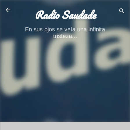
Ir al contenido principal
Radio Saudade
En sus ojos se veía una infinita
tristeza...