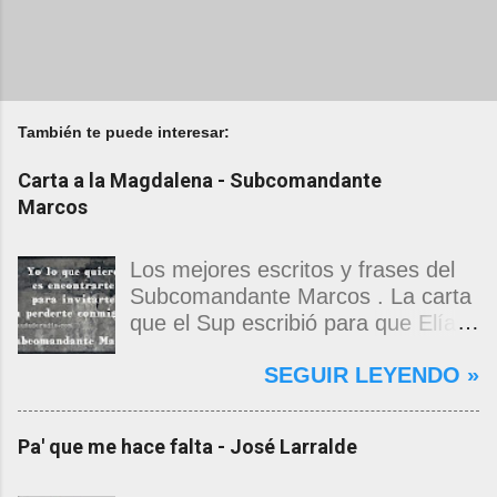
También te puede interesar:
Carta a la Magdalena - Subcomandante
Marcos
Los mejores escritos y frases del
Subcomandante Marcos . La carta
que el Sup escribió para que Elías
Contreras le entregara, como si
SEGUIR LEYENDO »
propia fuera, a La Magdalena.
Magdalena: Te vi de madrugada.
Escondida o encerrada estabas en
Pa' que me hace falta - José Larralde
una torre de calendarios y
geografías absurdas que me