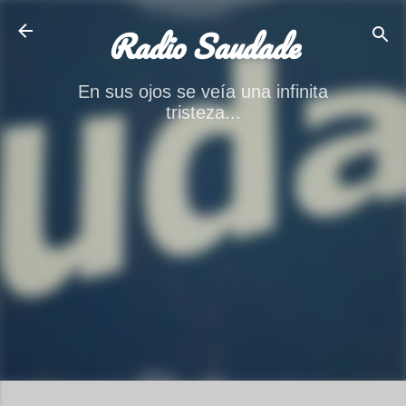
Ir al contenido principal
Radio Saudade
En sus ojos se veía una infinita
tristeza...