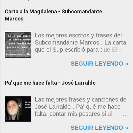
Carta a la Magdalena - Subcomandante
Marcos
Los mejores escritos y frases del
Subcomandante Marcos . La carta
que el Sup escribió para que Elías
Contreras le entregara, como si
SEGUIR LEYENDO »
propia fuera, a La Magdalena.
Magdalena: Te vi de madrugada.
Escondida o encerrada estabas en
Pa' que me hace falta - José Larralde
una torre de calendarios y
geografías absurdas que me
decían que no era bienvenido.
Las mejores frases y canciones de
Pero, apenas un momento, y te
José Larralde . Pa' qué me hace
asomaste entera, hermosa y
falta, contar mis pesares si al
desnuda de prejuicios, luchando a
bardo la vida me jugo de zurda, si
SEGUIR LEYENDO »
favor de este nadie que soy y
yo ya sabía que pa' la cinchada, ni