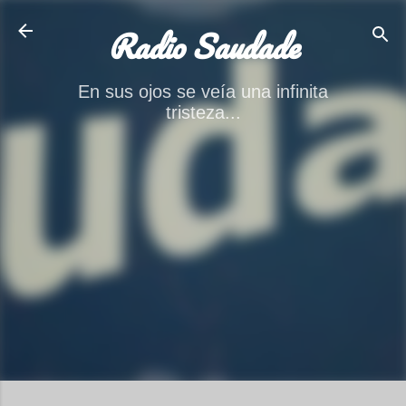
Ir al contenido principal
Radio Saudade
En sus ojos se veía una infinita
tristeza...