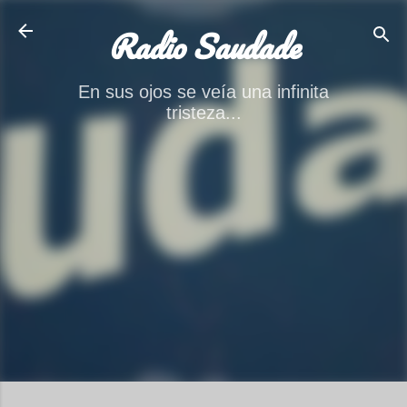
Ir al contenido principal
Radio Saudade
En sus ojos se veía una infinita
tristeza...