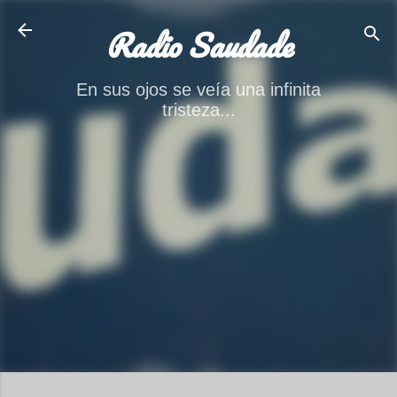
Ir al contenido principal
Radio Saudade
En sus ojos se veía una infinita
tristeza...