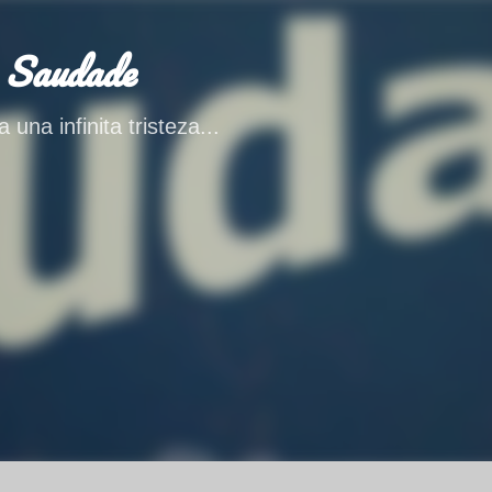
Ir al contenido principal
 Saudade
 una infinita tristeza...