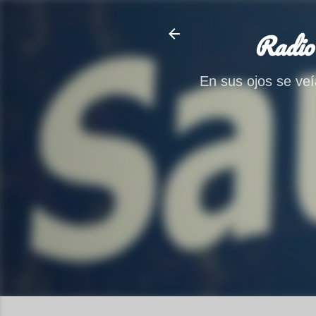
Radio
En sus ojos se veía