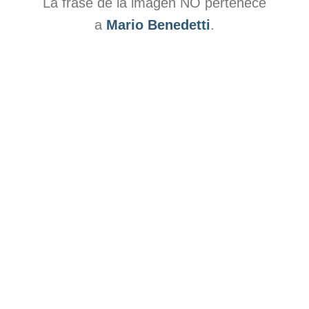
La frase de la imagen NO pertenece
a
Mario Benedetti
.