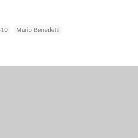
F10
Mario Benedetti