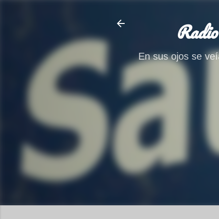
Radio
En sus ojos se veía