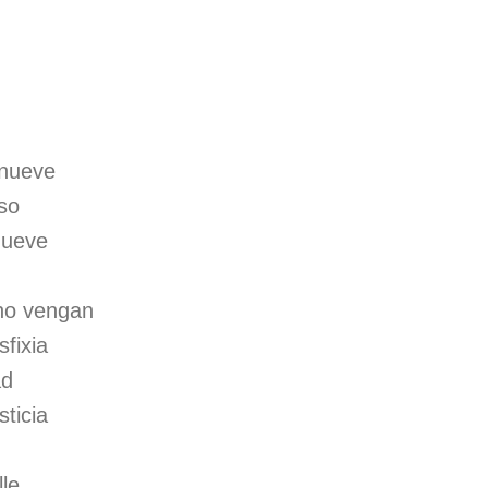
 nueve
oso
mueve
no vengan
sfixia
ad
sticia
lle