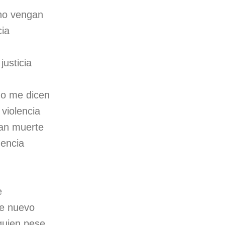
no vengan
cia
justicia
o me dicen
 violencia
an muerte
dencia
e
de nuevo
quien pese