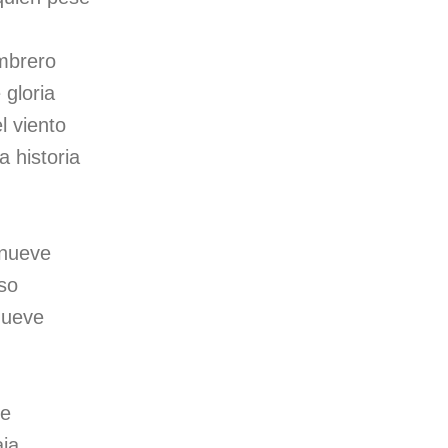
mbrero
 gloria
l viento
a historia
 nueve
oso
mueve
be
aja