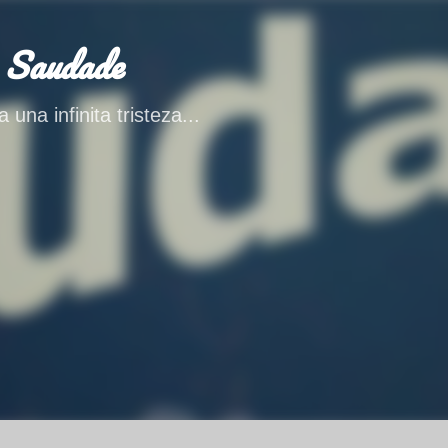
Ir al contenido principal
 Saudade
 una infinita tristeza...