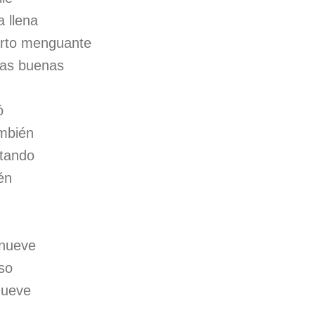
 llena
arto menguante
las buenas
ó
ambién
ltando
én
 nueve
oso
mueve