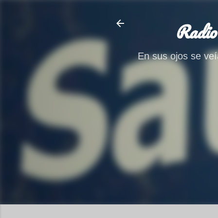
Radio
En sus ojos se veía