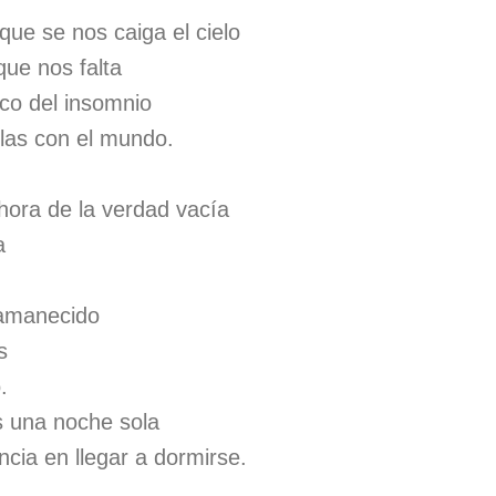
que se nos caiga el cielo
que nos falta
rco del insomnio
las con el mundo.
hora de la verdad vacía
a
 amanecido
s
.
s una noche sola
ncia en llegar a dormirse.