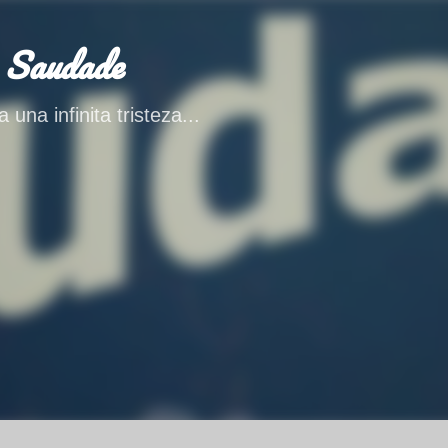
Ir al contenido principal
 Saudade
 una infinita tristeza...