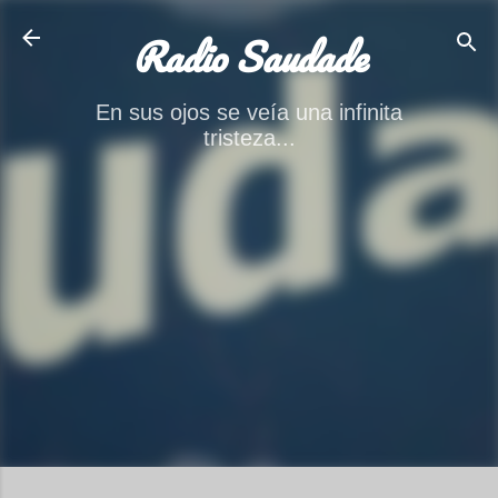
Ir al contenido principal
Radio Saudade
En sus ojos se veía una infinita
tristeza...