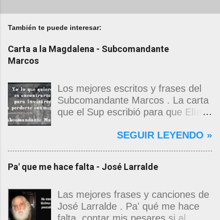
También te puede interesar:
Carta a la Magdalena - Subcomandante
Marcos
Los mejores escritos y frases del
Subcomandante Marcos . La carta
que el Sup escribió para que Elías
Contreras le entregara, como si
SEGUIR LEYENDO »
propia fuera, a La Magdalena.
Magdalena: Te vi de madrugada.
Escondida o encerrada estabas en
Pa' que me hace falta - José Larralde
una torre de calendarios y
geografías absurdas que me
decían que no era bienvenido.
Las mejores frases y canciones de
Pero, apenas un momento, y te
José Larralde . Pa' qué me hace
asomaste entera, hermosa y
falta, contar mis pesares si al