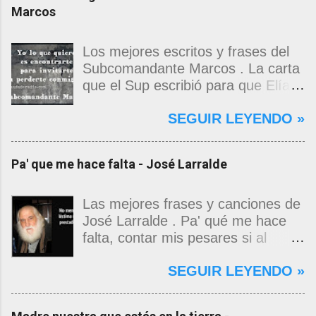
Marcos
Los mejores escritos y frases del
Subcomandante Marcos . La carta
que el Sup escribió para que Elías
Contreras le entregara, como si
SEGUIR LEYENDO »
propia fuera, a La Magdalena.
Magdalena: Te vi de madrugada.
Escondida o encerrada estabas en
Pa' que me hace falta - José Larralde
una torre de calendarios y
geografías absurdas que me
decían que no era bienvenido.
Las mejores frases y canciones de
Pero, apenas un momento, y te
José Larralde . Pa' qué me hace
asomaste entera, hermosa y
falta, contar mis pesares si al
desnuda de prejuicios, luchando a
bardo la vida me jugo de zurda, si
SEGUIR LEYENDO »
favor de este nadie que soy y
yo ya sabía que pa' la cinchada, ni
rescatándome de una noche ajena.
mancao de arriba, zafaba ni en
Yo me quedé temblando, aún lo
curda. Pa' qué me hace falta,