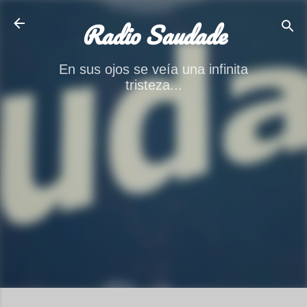
Ir al contenido principal
Radio Saudade
En sus ojos se veía una infinita
tristeza...