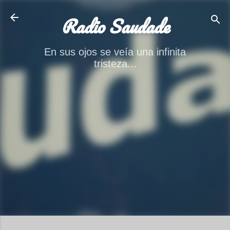
Ir al contenido principal
Radio Saudade
En sus ojos se veía una infinita
tristeza...