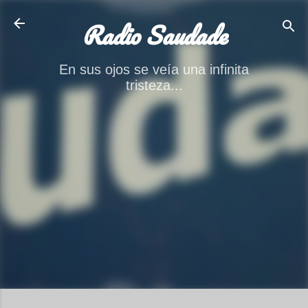
Ir al contenido principal
Radio Saudade
En sus ojos se veía una infinita
tristeza...