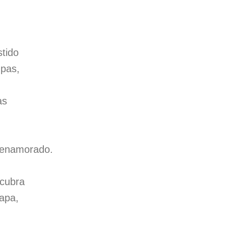
stido
mpas,
as
,
 enamorado.
scubra
apa,