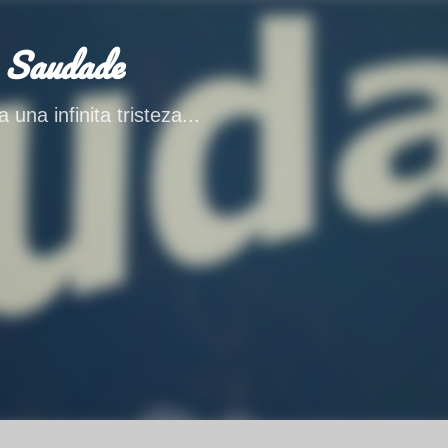
Ir al contenido principal
 Saudade
 una infinita tristeza...