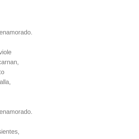
,
 enamorado.
iole
carnan,
to
alla,
,
 enamorado.
ientes,