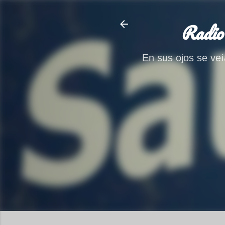
Radio
En sus ojos se veía