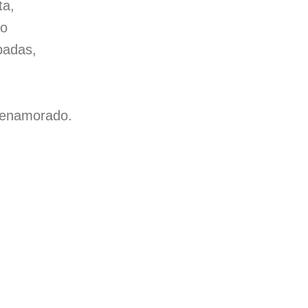
ta,
do
padas,
,
 enamorado.