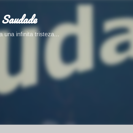
Ir al contenido principal
 Saudade
 una infinita tristeza...