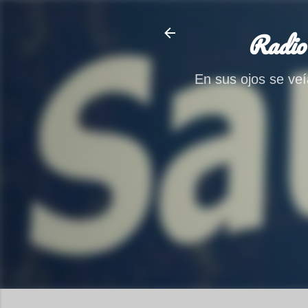
Radio
En sus ojos se veía