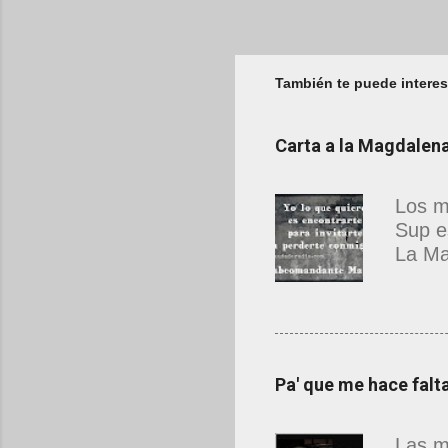
También te puede interes
Carta a la Magdale
Los m
Sup e
La Ma
estab
que n
hermo
resca
Deslu
Pa' que me hace falt
antes
desco
Las m
sufic