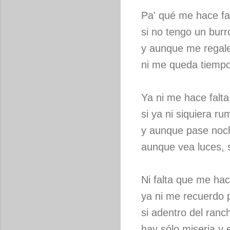
Pa' qué me hace fal
si no tengo un burr
y aunque me regale
ni me queda tiemp
Ya ni me hace falta,
si ya ni siquiera r
y aunque pase noch
aunque vea luces, 
Ni falta que me hac
ya ni me recuerdo p
si adentro del ranc
hay sólo miseria y 