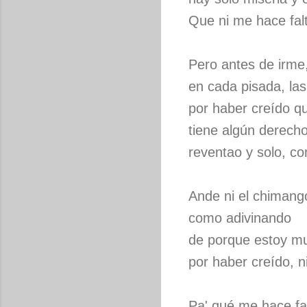
Que ni me hace fal
Pero antes de irme
en cada pisada, la
por haber creído q
tiene algún derech
reventao y solo, co
Ande ni el chimang
como adivinando
de porque estoy mu
por haber creído, ni
Pa' qué me hace fa