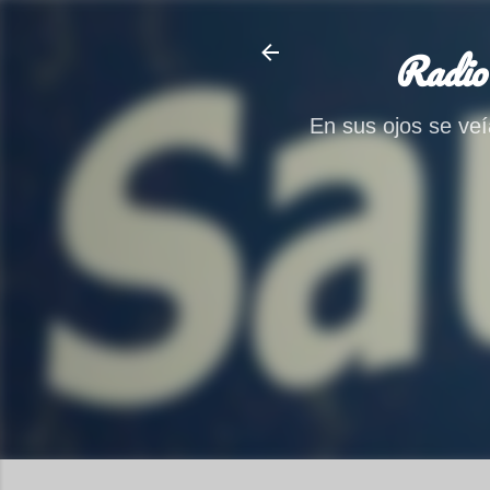
Radio
En sus ojos se veía