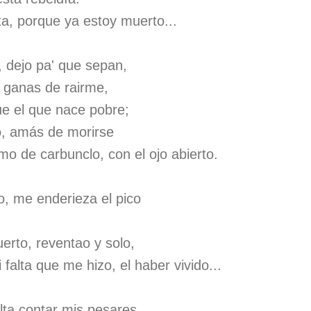
ta, porque ya estoy muerto...
, dejo pa' que sepan,
s ganas de rairme,
ue el que nace pobre;
o, amás de morirse
mo de carbunclo, con el ojo abierto.
o, me enderieza el pico
erto, reventao y solo,
 falta que me hizo, el haber vivido...
lta contar mis pesares,