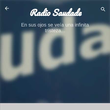
Ir al contenido principal
Radio Saudade
En sus ojos se veía una infinita
tristeza...