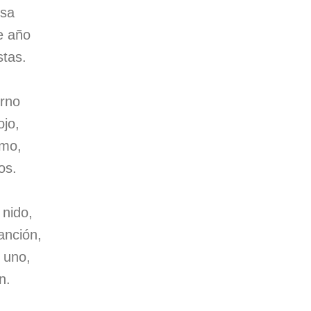
esa
e año
stas.
erno
ojo,
amo,
os.
 nido,
anción,
 uno,
n.