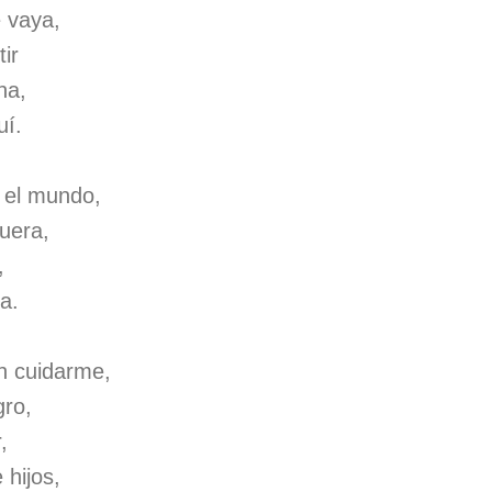
 vaya,
ir
na,
uí.
 el mundo,
uera,
,
ra.
n cuidarme,
gro,
,
 hijos,