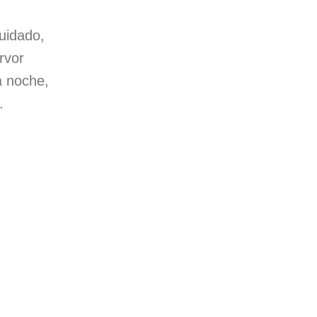
cuidado,
rvor
a noche,
.