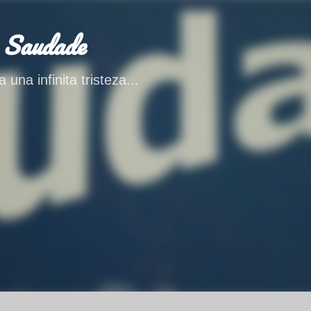
Ir al contenido principal
 Saudade
 una infinita tristeza...