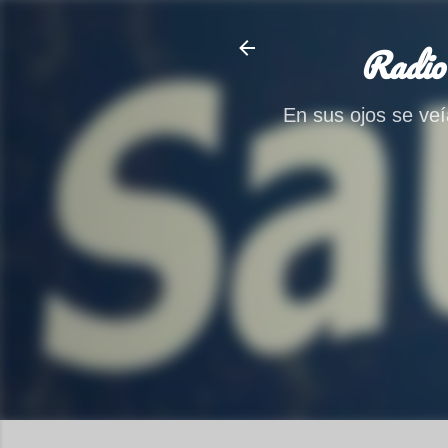
Radio
En sus ojos se veía