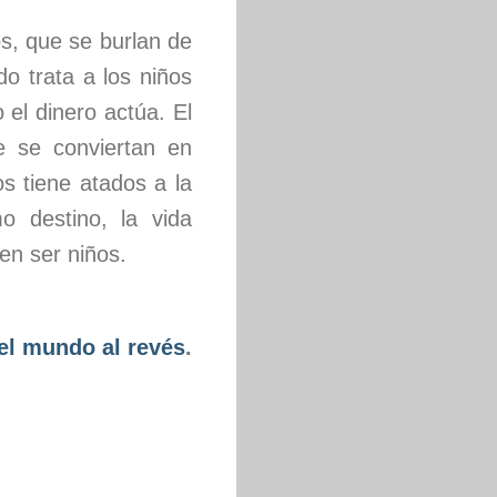
os, que se burlan de
o trata a los niños
el dinero actúa. El
e se conviertan en
os tiene atados a la
 destino, la vida
en ser niños.
del mundo al revés
.