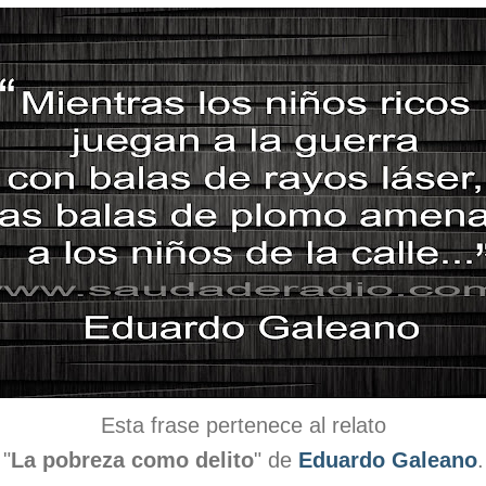
Esta frase pertenece al relato
"
La pobreza como delito
" de
Eduardo Galeano
.