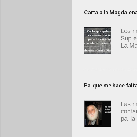
Carta a la Magdale
Los m
Sup e
La Ma
estab
que n
hermo
resca
Deslu
Pa' que me hace falt
antes
desco
Las m
sufic
conta
cuent
pa' l
llevas
falta,
peso 