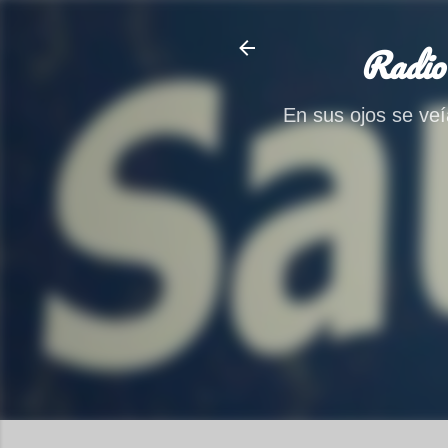
Radio
En sus ojos se veía