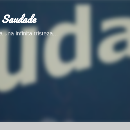
Ir al contenido principal
 Saudade
 una infinita tristeza...