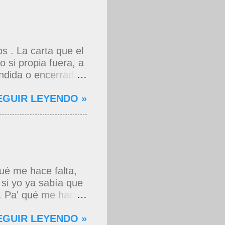
 . La carta que el
 si propia fuera, a
dida o encerrada
rdas que me decían
EGUIR LEYENDO »
 asomaste entera,
ste nadie que soy y
do, aún lo estoy.
s juntos, lo que
cho por camino
ue tu imagen sería
ué me hace falta,
 el tiempo pidiera
 si yo ya sabía que
ta que por cabellos
a. Pa' qué me hace
o no, no fue su...
acha, soportando el
EGUIR LEYENDO »
a racha. Pa' qué