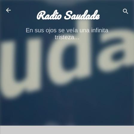
Ir al contenido principal
Radio Saudade
En sus ojos se veía una infinita
tristeza...