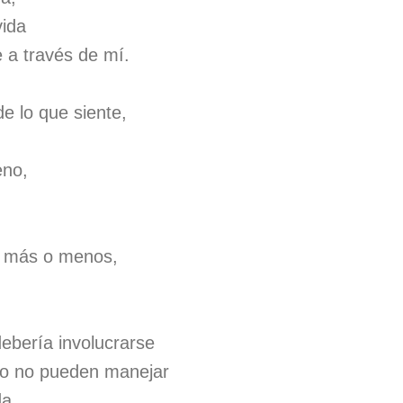
vida
e a través de mí.
e lo que siente,
eno,
n más o menos,
ebería involucrarse
go no pueden manejar
da,