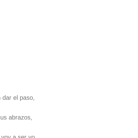
 dar el paso,
tus abrazos,
 voy a ser yo...