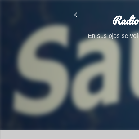
Radio
En sus ojos se veía