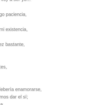
go paciencia,
mi existencia,
vez bastante,
tes,
debería enamorarse,
mos dar el sí;
da,