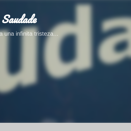
Ir al contenido principal
 Saudade
 una infinita tristeza...