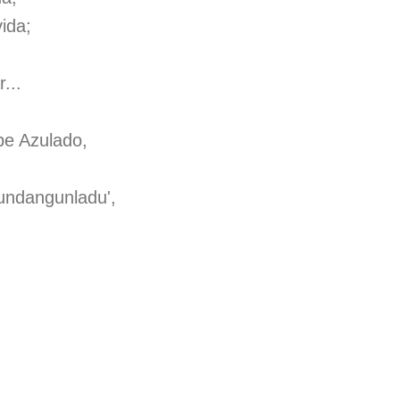
vida;
...
pe Azulado,
undangunladu',