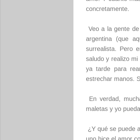
concretamente.
Veo a la gente de 
argentina (que a
surrealista. Pero
saludo y realizo m
ya tarde para rean
estrechar manos. S
En verdad, mucha
maletas y yo pueda 
¿Y qué se puede an
uno hice el amor c