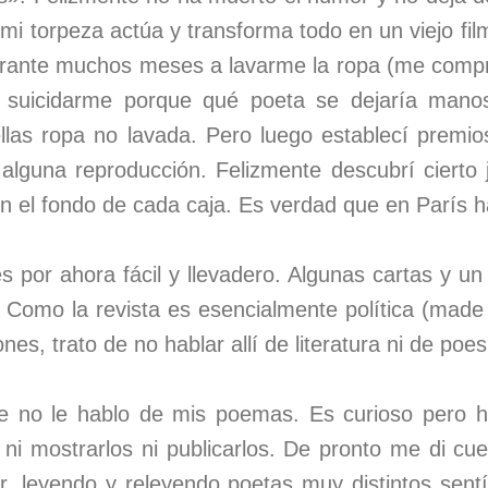
 mi torpeza actúa y transforma todo en un viejo fil
urante muchos meses a lavarme la ropa (me comp
 suicidarme porque qué poeta se dejaría manos
llas ropa no lavada. Pero luego establecí premios
o, alguna reproducción. Felizmente descubrí cierto
n el fondo de cada caja. Es verdad que en París h
s por ahora fácil y llevadero. Algunas cartas y un
). Como la revista es esencialmente política (mad
es, trato de no hablar allí de literatura ni de poes
 no le hablo de mis poemas. Es curioso pero 
ni mostrarlos ni publicarlos. De pronto me di cue
r, leyendo y releyendo poetas muy distintos sentí 