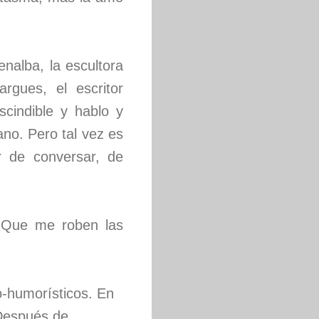
nalba, la escultora
gues, el escritor
cindible y hablo y
no. Pero tal vez es
er de conversar, de
 Que me roben las
-humorísticos. En
 Después de