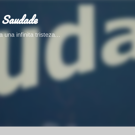
Ir al contenido principal
 Saudade
 una infinita tristeza...