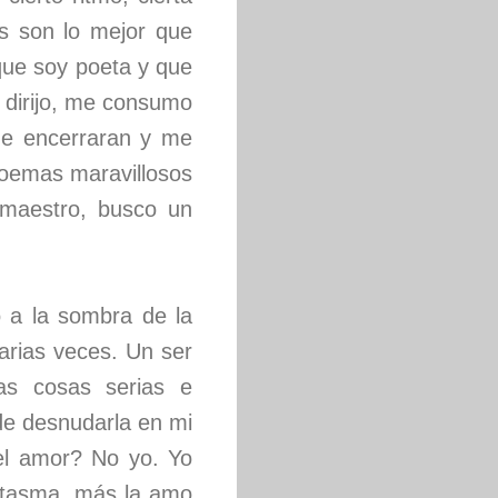
as son lo mejor que
que soy poeta y que
 dirijo, me consumo
 me encerraran y me
 poemas maravillosos
 maestro, busco un
 a la sombra de la
arias veces. Un ser
as cosas serias e
de desnudarla en mi
del amor? No yo. Yo
ntasma, más la amo