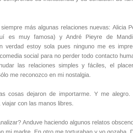
siempre más algunas relaciones nuevas: Alicia Pe
quí es muy famosa) y André Pieyre de Mandiar
 en verdad estoy sola pues ninguno me es impres
i comedia social para no perder todo contacto huma
udar las relaciones simples y fáciles, el plac
ólo me reconozco en mi nostalgia.
s cosas dejaron de importarme. Y me alegro.
viajar con las manos libres.
alizar? Anduve haciendo algunos relatos obsceno
on mi madre. En otro me torturaban y yo gozaba.