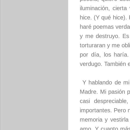
iluminación, ciert
hice. (Y qué hice)
haré poemas verdad
y me destruyo. Es 
torturaran y me obl
por día, los harí
verdugo. También e
Y hablando de mi 
Madre. Mi pasión p
casi despreciabl
importantes. Pero 
memoria y vestirla
amo. Y cuanto más