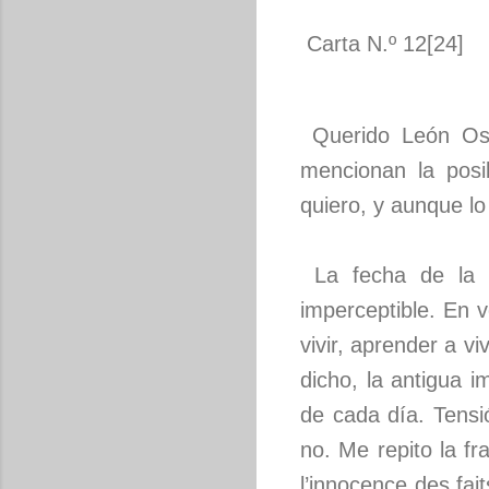
Carta N.º 12[24]
Querido León Ost
mencionan la posi
quiero, y aunque lo
La fecha de la p
imperceptible. En v
vivir, aprender a v
dicho, la antigua i
de cada día. Tensi
no. Me repito la fr
l’innocence des fai