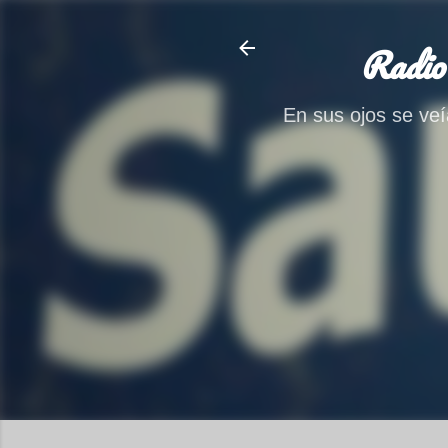
Radio
En sus ojos se veía