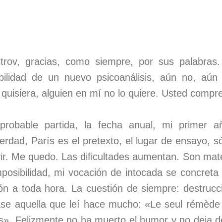
rov, gracias, como siempre, por sus palabras.
bilidad de un nuevo psicoanálisis, aún no, aú
 quisiera, alguien en mí no lo quiere. Usted comp
robable partida, la fecha anual, mi primer a
erdad, París es el pretexto, el lugar de ensayo, s
ivir. Me quedo. Las dificultades aumentan. Son mat
mposibilidad, mi vocación de intocada se concreta
ón a toda hora. La cuestión de siempre: destrucci
ase aquella que leí hace mucho: «Le seul rémède c
ts». Felizmente no ha muerto el humor y no deja d