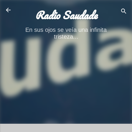
Ir al contenido principal
Radio Saudade
En sus ojos se veía una infinita
tristeza...