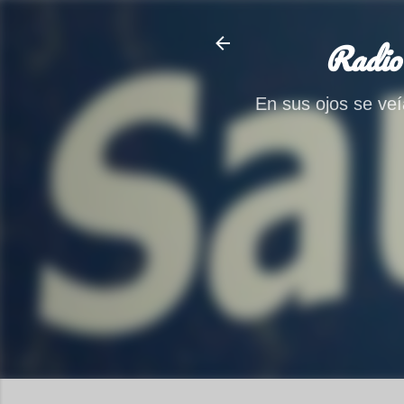
Radio
En sus ojos se veía