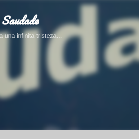
Ir al contenido principal
 Saudade
 una infinita tristeza...