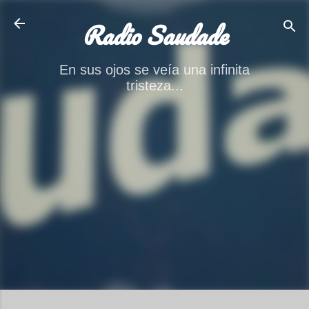
Ir al contenido principal
Radio Saudade
En sus ojos se veía una infinita
tristeza...