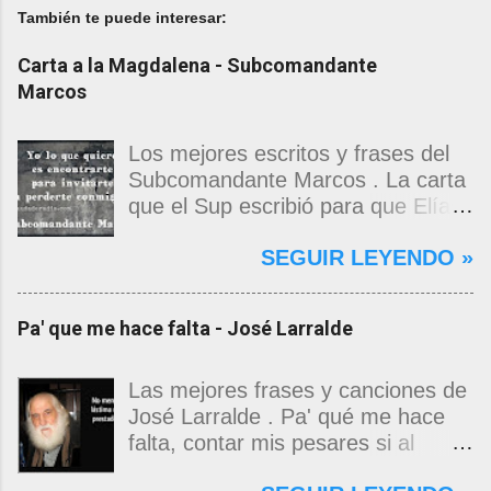
También te puede interesar:
Carta a la Magdalena - Subcomandante
Marcos
Los mejores escritos y frases del
Subcomandante Marcos . La carta
que el Sup escribió para que Elías
Contreras le entregara, como si
SEGUIR LEYENDO »
propia fuera, a La Magdalena.
Magdalena: Te vi de madrugada.
Escondida o encerrada estabas en
Pa' que me hace falta - José Larralde
una torre de calendarios y
geografías absurdas que me
decían que no era bienvenido.
Las mejores frases y canciones de
Pero, apenas un momento, y te
José Larralde . Pa' qué me hace
asomaste entera, hermosa y
falta, contar mis pesares si al
desnuda de prejuicios, luchando a
bardo la vida me jugo de zurda, si