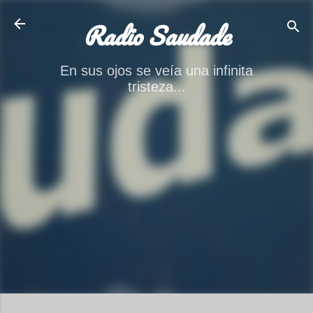
Ir al contenido principal
Radio Saudade
En sus ojos se veía una infinita
tristeza...