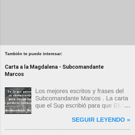
También te puede interesar:
Carta a la Magdalena - Subcomandante
Marcos
Los mejores escritos y frases del
Subcomandante Marcos . La carta
que el Sup escribió para que Elías
Contreras le entregara, como si
SEGUIR LEYENDO »
propia fuera, a La Magdalena.
Magdalena: Te vi de madrugada.
Escondida o encerrada estabas en