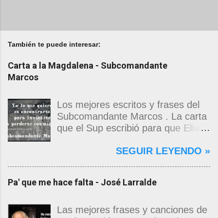
También te puede interesar:
Carta a la Magdalena - Subcomandante
Marcos
Los mejores escritos y frases del
Subcomandante Marcos . La carta
que el Sup escribió para que Elías
Contreras le entregara, como si
SEGUIR LEYENDO »
propia fuera, a La Magdalena.
Magdalena: Te vi de madrugada.
Escondida o encerrada estabas en
Pa' que me hace falta - José Larralde
una torre de calendarios y
geografías absurdas que me
decían que no era bienvenido.
Las mejores frases y canciones de