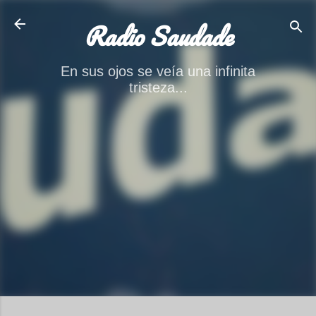
Ir al contenido principal
Radio Saudade
En sus ojos se veía una infinita
tristeza...